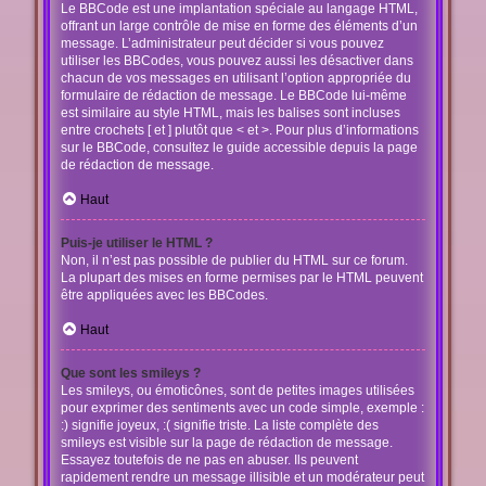
Le BBCode est une implantation spéciale au langage HTML,
offrant un large contrôle de mise en forme des éléments d’un
message. L’administrateur peut décider si vous pouvez
utiliser les BBCodes, vous pouvez aussi les désactiver dans
chacun de vos messages en utilisant l’option appropriée du
formulaire de rédaction de message. Le BBCode lui-même
est similaire au style HTML, mais les balises sont incluses
entre crochets [ et ] plutôt que < et >. Pour plus d’informations
sur le BBCode, consultez le guide accessible depuis la page
de rédaction de message.
Haut
Puis-je utiliser le HTML ?
Non, il n’est pas possible de publier du HTML sur ce forum.
La plupart des mises en forme permises par le HTML peuvent
être appliquées avec les BBCodes.
Haut
Que sont les smileys ?
Les smileys, ou émoticônes, sont de petites images utilisées
pour exprimer des sentiments avec un code simple, exemple :
:) signifie joyeux, :( signifie triste. La liste complète des
smileys est visible sur la page de rédaction de message.
Essayez toutefois de ne pas en abuser. Ils peuvent
rapidement rendre un message illisible et un modérateur peut