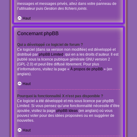
messages et messages privés, allez dans votre panneau de
l’utilisateur puis
Gestion des fichiers joints
.
Haut
Concernant phpBB
Qui a développé ce logiciel de forum ?
Ce logiciel (dans sa version non modifiée) est développé et
distribué par
phpBB Limited
, qui en a les droits d’auteur. Il est
publié sous la licence publique générale GNU version 2
(GPL-2.0) et peut être diffusé librement. Pour plus
d’informations, visitez la page «
À propos de phpBB
» (en
anglais).
Haut
Pourquoi la fonctionnalité X n’est pas disponible ?
Ce logiciel a été développé et mis sous licence par phpBB
Limited. Si vous pensez qu’une fonctionnalité nécessite d’être
ajoutée, visitez la page
phpBB Ideas
(en anglais) où vous
pouvez voter pour des idées proposées ou en suggérer de
nouvelles.
Haut