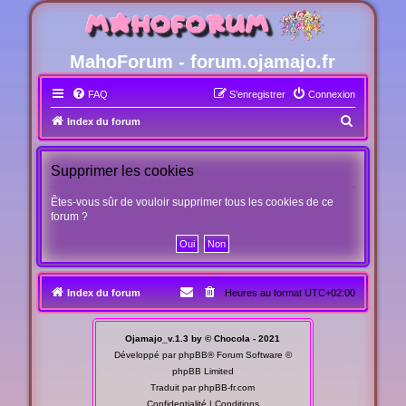
MahoForum - forum.ojamajo.fr
FAQ
S’enregistrer
Connexion
R
Index du forum
e
c
Supprimer les cookies
h
Êtes-vous sûr de vouloir supprimer tous les cookies de ce
e
forum ?
r
c
h
Index du forum
Heures au format
UTC+02:00
e
r
Ojamajo_v.1.3 by © Chocola - 2021
Développé par
phpBB
® Forum Software ©
phpBB Limited
Traduit par
phpBB-fr.com
Confidentialité
|
Conditions