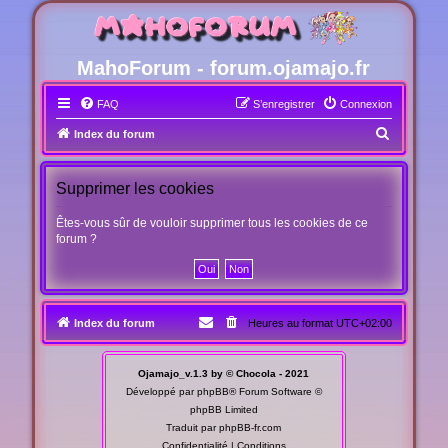
MahoForum - forum.ojamajo.fr
FAQ
S’enregistrer
Connexion
R
Index du forum
e
c
Supprimer les cookies
h
Êtes-vous sûr de vouloir supprimer tous les cookies de ce
e
forum ?
r
c
h
Index du forum
Heures au format
UTC+02:00
e
r
Ojamajo_v.1.3 by © Chocola - 2021
Développé par
phpBB
® Forum Software ©
phpBB Limited
Traduit par
phpBB-fr.com
Confidentialité
|
Conditions