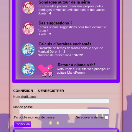
Sondages autour de la série
Ici vous allez pouvoir créer vos propres petits
sondages et voir les avis des uns et des autres.
Sujets :
4
Des suggestions ?
Écrivez ici vos suggestions pour faire évoluer le
forum !
Sujets :
2
Calculs d'horaires enchantés
Calculette de temps de travail dans le style de
Magical Doremi ! :3
Nombre de redirections :
34322
Retour à ojamajo.fr !
Retournez sur le site web principal et
quittez MahoForum.
CONNEXION
•
S’ENREGISTRER
Nom d’utilisateur :
Mot de passe :
J’ai oublié mon mot de passe
Se souvenir de moi