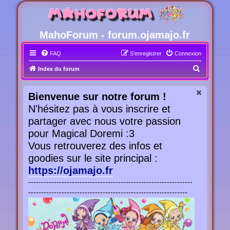
MahoForum - forum.ojamajo.fr
FAQ
S’enregistrer
Connexion
R
Index du forum
e
c
Bienvenue sur notre forum !
h
N'hésitez pas à vous inscrire et
e
partager avec nous votre passion
r
pour Magical Doremi :3
c
Vous retrouverez des infos et
h
goodies sur le site principal :
e
https://ojamajo.fr
r
----------------------------------------------------------------
--------------------------------------------------------------