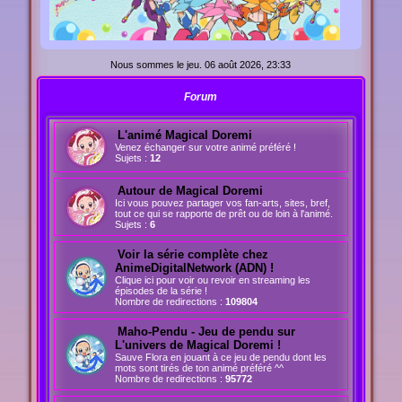
Nous sommes le jeu. 06 août 2026, 23:33
Forum
L'animé Magical Doremi
Venez échanger sur votre animé préféré !
Sujets :
12
Autour de Magical Doremi
Ici vous pouvez partager vos fan-arts, sites, bref,
tout ce qui se rapporte de prêt ou de loin à l'animé.
Sujets :
6
Voir la série complète chez
AnimeDigitalNetwork (ADN) !
Clique ici pour voir ou revoir en streaming les
épisodes de la série !
Nombre de redirections :
109804
Maho-Pendu - Jeu de pendu sur
L'univers de Magical Doremi !
Sauve Flora en jouant à ce jeu de pendu dont les
mots sont tirés de ton animé préféré ^^
Nombre de redirections :
95772