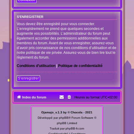
S’ENREGISTRER
Vous devez être enregistré pour vous connecter.
L’enregistrement ne prend que quelques secondes et
augmente vos possibilités. L’administrateur du forum peut
également accorder des permissions additionnelles aux
membres du forum. Avant de vous enregistrer, assurez-vous
d’avoir pris connaissance de nos conditions d’utilisation et de
notre politique de vie privée. Assurez-vous de bien lire tout le
règlement du forum.
Conditions d’utilisation
|
Politique de confidentialité
S’enregistrer
Index du forum
Heures au format
UTC+02:00
Ojamajo_v.1.3 by © Chocola - 2021
Développé par
phpBB
® Forum Software ©
phpBB Limited
Traduit par
phpBB-fr.com
Confidentialité
|
Conditions