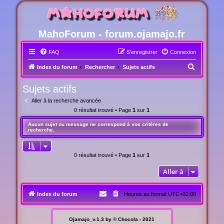
MahoForum - forum.ojamajo.fr
FAQ
S’enregistrer
Connexion
R
Index du forum
Rechercher
Sujets actifs
e
Sujets actifs
c
Aller à la recherche avancée
h
0 résultat trouvé • Page
1
sur
1
e
Aucun sujet ou message ne correspond à vos critères de
r
recherche.
c
h
0 résultat trouvé • Page
1
sur
1
e
Aller à
r
Index du forum
Heures au format
UTC+02:00
Ojamajo_v.1.3 by © Chocola - 2021