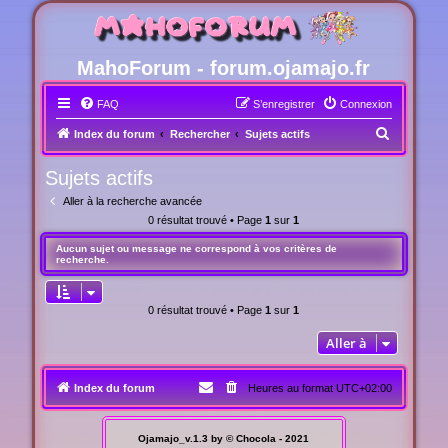
MahoForum - forum.ojamajo.fr
FAQ
S’enregistrer
Connexion
R
Index du forum
Rechercher
Sujets actifs
e
Sujets actifs
c
Aller à la recherche avancée
h
0 résultat trouvé • Page
1
sur
1
e
Aucun sujet ou message ne correspond à vos critères de
r
recherche.
c
h
0 résultat trouvé • Page
1
sur
1
e
Aller à
r
Index du forum
Heures au format
UTC+02:00
Ojamajo_v.1.3 by © Chocola - 2021