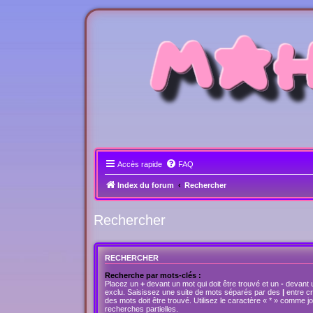
Accès rapide
FAQ
Index du forum
Rechercher
Rechercher
RECHERCHER
Recherche par mots-clés :
Placez un
+
devant un mot qui doit être trouvé et un
-
devant u
exclu. Saisissez une suite de mots séparés par des
|
entre c
des mots doit être trouvé. Utilisez le caractère « * » comme 
recherches partielles.