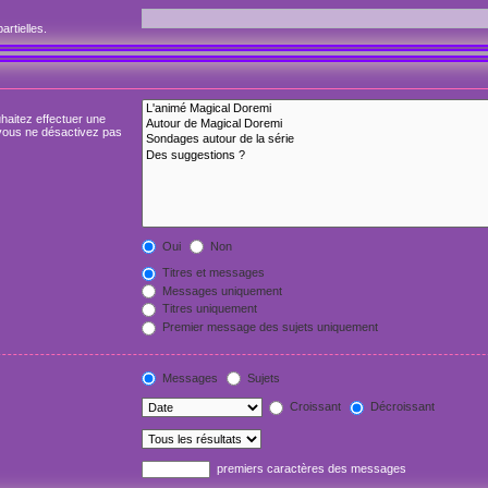
artielles.
haitez effectuer une
vous ne désactivez pas
Oui
Non
Titres et messages
Messages uniquement
Titres uniquement
Premier message des sujets uniquement
Messages
Sujets
Croissant
Décroissant
premiers caractères des messages