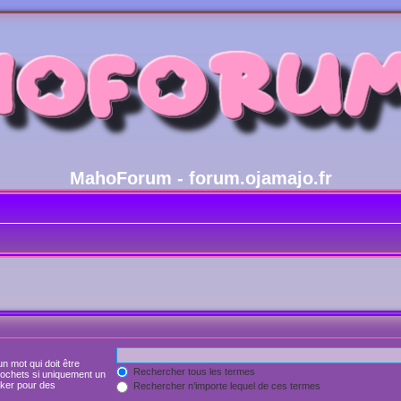
MahoForum - forum.ojamajo.fr
n mot qui doit être
Rechercher tous les termes
rochets si uniquement un
joker pour des
Rechercher n’importe lequel de ces termes