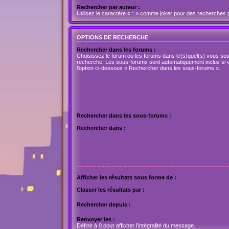
Rechercher par auteur :
Utilisez le caractère « * » comme joker pour des recherches p
OPTIONS DE RECHERCHE
Rechercher dans les forums :
Choisissez le forum ou les forums dans le(s)quel(s) vous sou
recherche. Les sous-forums sont automatiquement inclus si 
l’option ci-dessous « Rechercher dans les sous-forums ».
Rechercher dans les sous-forums :
Rechercher dans :
Afficher les résultats sous forme de :
Classer les résultats par :
Rechercher depuis :
Renvoyer les :
Définir à 0 pour afficher l’intégralité du message.