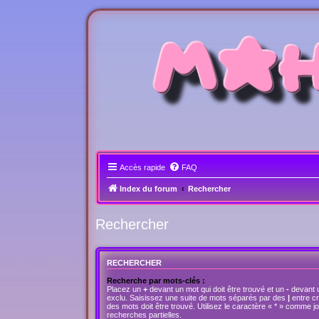
Accès rapide
FAQ
Index du forum
Rechercher
Rechercher
RECHERCHER
Recherche par mots-clés :
Placez un
+
devant un mot qui doit être trouvé et un
-
devant u
exclu. Saisissez une suite de mots séparés par des
|
entre c
des mots doit être trouvé. Utilisez le caractère « * » comme 
recherches partielles.