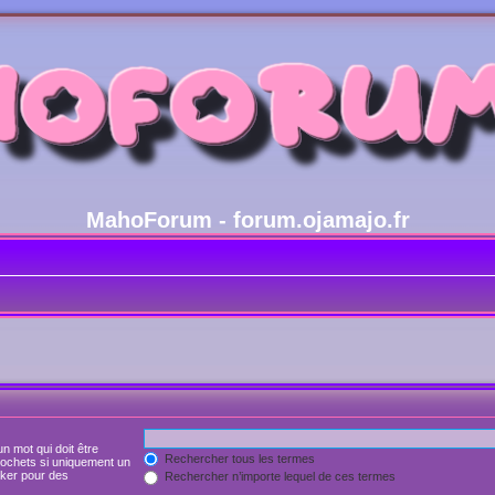
MahoForum - forum.ojamajo.fr
n mot qui doit être
Rechercher tous les termes
rochets si uniquement un
joker pour des
Rechercher n’importe lequel de ces termes