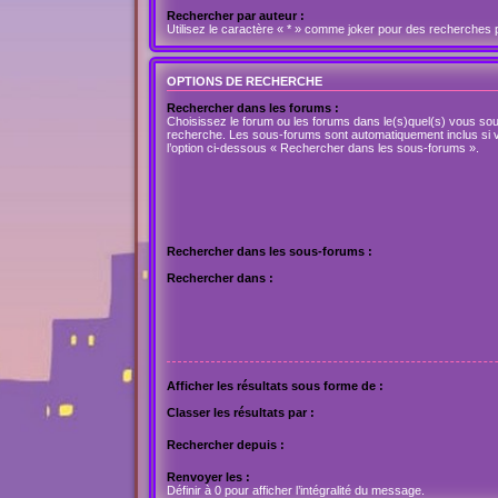
Rechercher par auteur :
Utilisez le caractère « * » comme joker pour des recherches p
OPTIONS DE RECHERCHE
Rechercher dans les forums :
Choisissez le forum ou les forums dans le(s)quel(s) vous sou
recherche. Les sous-forums sont automatiquement inclus si 
l’option ci-dessous « Rechercher dans les sous-forums ».
Rechercher dans les sous-forums :
Rechercher dans :
Afficher les résultats sous forme de :
Classer les résultats par :
Rechercher depuis :
Renvoyer les :
Définir à 0 pour afficher l’intégralité du message.