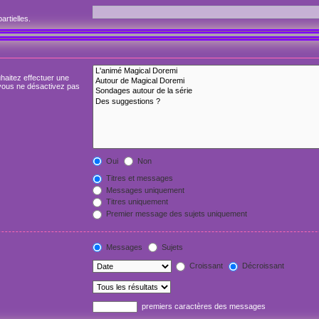
artielles.
haitez effectuer une
vous ne désactivez pas
Oui
Non
Titres et messages
Messages uniquement
Titres uniquement
Premier message des sujets uniquement
Messages
Sujets
Croissant
Décroissant
premiers caractères des messages