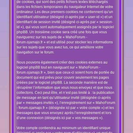
de cookies, qui sont des petits fichiers textes téléchargés
dans les fichiers temporaires du navigateur Internet de votre
ordinateur. Les deux premiers cookies ne contiennent qu’un
identifiant utilisateur (désigné ci-après par « user-id ») et un
identifiant de session invité (désigné ci-après par « session-
id »), qui vous sont automatiquement assignés par le logiciel
phpBB. Un troisième cookie sera créé une fois que vous
naviguerez sur les sujets de « MahoForum -
forum.ojamajo.fr » et est utilisé pour stocker les informations
sur les sujets que vous avez lus, ce qui améliore votre
navigation sur le forum.
Nous pouvons également créer des cookies externes au
logiciel phpBB tout en naviguant sur « MahoForum -
forum.ojamajo.fr », bien que ceux-ci soient hors de portée du
document qui est prévu pour couvrir seulement les pages
créées par le logiciel phpBB. La seconde manière est de
récupérer l’information que vous nous envoyez et que nous
collectons. Ceci peut être, et n’est pas limité à : la publication
de message en tant qu’utilisateur invité (désignée ci-après
par « messages invités »), l’enregistrement sur « MahoForum
- forum.ojamajo.fr » (désignée ici par « votre compte ») et les
messages que vous envoyez après l’enregistrement et lors
d’une connexion (désignés ici par « vos messages »).
Votre compte contiendra au minimum un identifiant unique