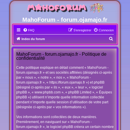
MahoForum - forum.ojamajo.fr
FAQ
S’enregistrer
Connexion
R
Index du forum
e
c
MahoForum - forum.ojamajo.fr - Politique de
confidentialité
h
e
Cette politique explique en détail comment « MahoForum -
forum.ojamajo.fr » et ses sociétés affiliées (désignés ci-après
r
par « nous », « notre », « nos », « MahoForum -
c
forum.ojamajo.fr », « https://forum.ojamajo.fr ») et phpBB
(désigné ci-après par « ils », « eux », « leur », « logiciel
h
phpBB », « www.phpbb.com », « phpBB Limited », « Équipes
e
phpBB ») utilisent n’importe quelle information collectée
r
pendant n’importe quelle session d’utilisation de votre part
(désignée ci-après par « vos informations »).
Vos informations sont collectées de deux manières.
Premièrement, en naviguant sur « MahoForum -
forum.ojamajo.fr », le logiciel phpBB créera un certain nombre