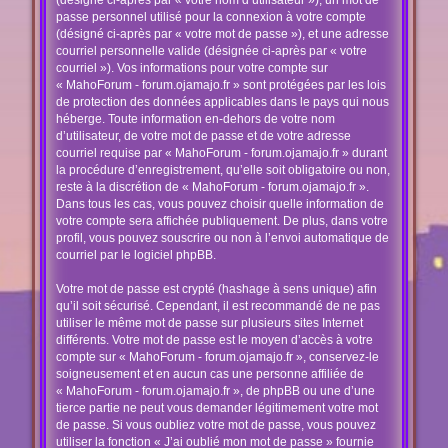
(désigné ci-après par « votre nom d’utilisateur »), un mot de
passe personnel utilisé pour la connexion à votre compte
(désigné ci-après par « votre mot de passe »), et une adresse
courriel personnelle valide (désignée ci-après par « votre
courriel »). Vos informations pour votre compte sur
« MahoForum - forum.ojamajo.fr » sont protégées par les lois
de protection des données applicables dans le pays qui nous
héberge. Toute information en-dehors de votre nom
d’utilisateur, de votre mot de passe et de votre adresse
courriel requise par « MahoForum - forum.ojamajo.fr » durant
la procédure d’enregistrement, qu’elle soit obligatoire ou non,
reste à la discrétion de « MahoForum - forum.ojamajo.fr ».
Dans tous les cas, vous pouvez choisir quelle information de
votre compte sera affichée publiquement. De plus, dans votre
profil, vous pouvez souscrire ou non à l’envoi automatique de
courriel par le logiciel phpBB.
Votre mot de passe est crypté (hashage à sens unique) afin
qu’il soit sécurisé. Cependant, il est recommandé de ne pas
utiliser le même mot de passe sur plusieurs sites Internet
différents. Votre mot de passe est le moyen d’accès à votre
compte sur « MahoForum - forum.ojamajo.fr », conservez-le
soigneusement et en aucun cas une personne affiliée de
« MahoForum - forum.ojamajo.fr », de phpBB ou une d’une
tierce partie ne peut vous demander légitimement votre mot
de passe. Si vous oubliez votre mot de passe, vous pouvez
utiliser la fonction « J’ai oublié mon mot de passe » fournie