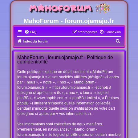
MahoForum - forum.ojamajo.fr
FAQ
S’enregistrer
Connexion
R
Index du forum
e
c
MahoForum - forum.ojamajo.fr - Politique de
confidentialité
h
e
Cette politique explique en détail comment « MahoForum -
forum.ojamajo.fr » et ses sociétés affiliées (désignés ci-après
r
par « nous », « notre », « nos », « MahoForum -
c
forum.ojamajo.fr », « https://forum.ojamajo.fr ») et phpBB
(désigné ci-après par « ils », « eux », « leur », « logiciel
h
phpBB », « www.phpbb.com », « phpBB Limited », « Équipes
e
phpBB ») utilisent n’importe quelle information collectée
r
pendant n’importe quelle session d’utilisation de votre part
(désignée ci-après par « vos informations »).
Vos informations sont collectées de deux manières.
Premièrement, en naviguant sur « MahoForum -
forum.ojamajo.fr », le logiciel phpBB créera un certain nombre