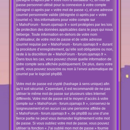
(désigné ci-après par « votre nom d’utilisateur »), un mot de
passe personnel utilisé pour la connexion à votre compte
(désigné ci-après par « votre mot de passe »), et une adresse
courriel personnelle valide (désignée ci-après par « votre
courriel »). Vos informations pour votre compte sur
« MahoForum - forum.ojamajo.fr » sont protégées par les lois
de protection des données applicables dans le pays qui nous
héberge. Toute information en-dehors de votre nom
d’utilisateur, de votre mot de passe et de votre adresse
courriel requise par « MahoForum - forum.ojamajo.fr » durant
la procédure d’enregistrement, qu’elle soit obligatoire ou non,
reste à la discrétion de « MahoForum - forum.ojamajo.fr ».
Dans tous les cas, vous pouvez choisir quelle information de
votre compte sera affichée publiquement. De plus, dans votre
profil, vous pouvez souscrire ou non à l’envoi automatique de
courriel par le logiciel phpBB.
Votre mot de passe est crypté (hashage à sens unique) afin
qu’il soit sécurisé. Cependant, il est recommandé de ne pas
utiliser le même mot de passe sur plusieurs sites Internet
différents. Votre mot de passe est le moyen d’accès à votre
compte sur « MahoForum - forum.ojamajo.fr », conservez-le
soigneusement et en aucun cas une personne affiliée de
« MahoForum - forum.ojamajo.fr », de phpBB ou une d’une
tierce partie ne peut vous demander légitimement votre mot
de passe. Si vous oubliez votre mot de passe, vous pouvez
utiliser la fonction « J’ai oublié mon mot de passe » fournie