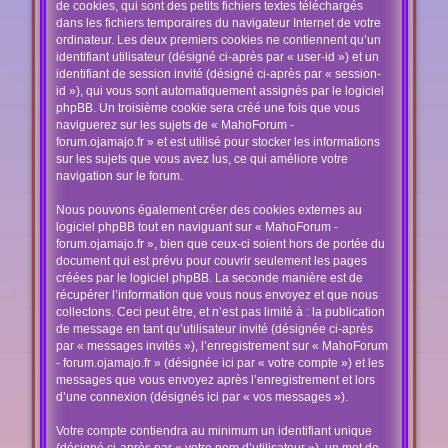
de cookies, qui sont des petits fichiers textes téléchargés
dans les fichiers temporaires du navigateur Internet de votre
ordinateur. Les deux premiers cookies ne contiennent qu’un
identifiant utilisateur (désigné ci-après par « user-id ») et un
identifiant de session invité (désigné ci-après par « session-
id »), qui vous sont automatiquement assignés par le logiciel
phpBB. Un troisième cookie sera créé une fois que vous
naviguerez sur les sujets de « MahoForum -
forum.ojamajo.fr » et est utilisé pour stocker les informations
sur les sujets que vous avez lus, ce qui améliore votre
navigation sur le forum.
Nous pouvons également créer des cookies externes au
logiciel phpBB tout en naviguant sur « MahoForum -
forum.ojamajo.fr », bien que ceux-ci soient hors de portée du
document qui est prévu pour couvrir seulement les pages
créées par le logiciel phpBB. La seconde manière est de
récupérer l’information que vous nous envoyez et que nous
collectons. Ceci peut être, et n’est pas limité à : la publication
de message en tant qu’utilisateur invité (désignée ci-après
par « messages invités »), l’enregistrement sur « MahoForum
- forum.ojamajo.fr » (désignée ici par « votre compte ») et les
messages que vous envoyez après l’enregistrement et lors
d’une connexion (désignés ici par « vos messages »).
Votre compte contiendra au minimum un identifiant unique