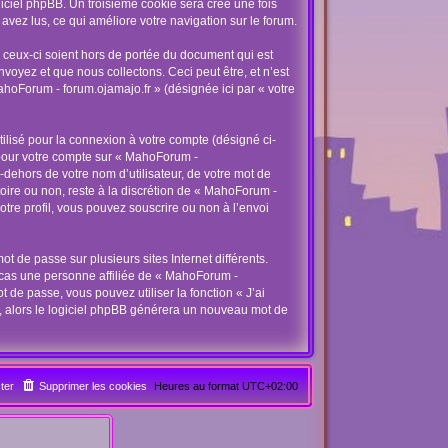
ogiciel phpBB. Un troisième cookie sera créé une fois
avez lus, ce qui améliore votre navigation sur le forum.
ceux-ci soient hors de portée du document qui est
oyez et que nous collectons. Ceci peut être, et n’est
MahoForum - forum.ojamajo.fr » (désignée ici par « votre
ilisé pour la connexion à votre compte (désigné ci-
s pour votre compte sur « MahoForum -
dehors de votre nom d’utilisateur, de votre mot de
toire ou non, reste à la discrétion de « MahoForum -
tre profil, vous pouvez souscrire ou non à l’envoi
t de passe sur plusieurs sites Internet différents.
 cas une personne affiliée de « MahoForum -
de passe, vous pouvez utiliser la fonction « J’ai
l, alors le logiciel phpBB générera un nouveau mot de
ter
Supprimer les cookies
Heures au format
UTC+02:00