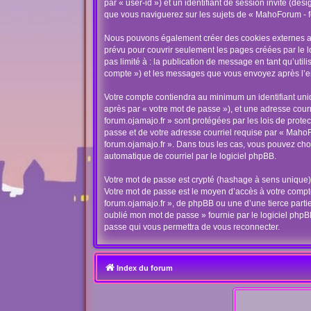
par « user-id ») et un identifiant de session invité (d
que vous naviguerez sur les sujets de « MahoForum - for
Nous pouvons également créer des cookies externes au 
prévu pour couvrir seulement les pages créées par le l
pas limité à : la publication de message en tant qu’util
compte ») et les messages que vous envoyez après l’en
Votre compte contiendra au minimum un identifiant uniq
après par « votre mot de passe »), et une adresse cour
forum.ojamajo.fr » sont protégées par les lois de prot
passe et de votre adresse courriel requise par « MahoF
forum.ojamajo.fr ». Dans tous les cas, vous pouvez choi
automatique de courriel par le logiciel phpBB.
Votre mot de passe est crypté (hashage à sens unique) a
Votre mot de passe est le moyen d’accès à votre comp
forum.ojamajo.fr », de phpBB ou une d’une tierce parti
oublié mon mot de passe » fournie par le logiciel phpB
passe qui vous permettra de vous reconnecter.
Index du forum