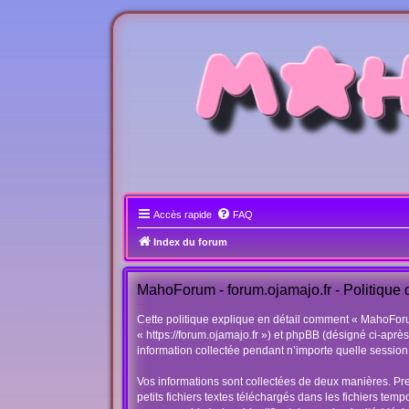
Accès rapide
FAQ
Index du forum
MahoForum - forum.ojamajo.fr - Politique d
Cette politique explique en détail comment « MahoForum 
« https://forum.ojamajo.fr ») et phpBB (désigné ci-aprè
information collectée pendant n’importe quelle session d
Vos informations sont collectées de deux manières. Pr
petits fichiers textes téléchargés dans les fichiers tem