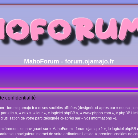
MahoForum - forum.ojamajo.fr
e confidentialité
- forum.ojamajo.fr » et ses sociétés affiliées (désignés ci-après par « nous », « n
s par « ils », « eux », « leur », « logiciel phpBB », « www.phpbb.com », « phpBB Lim
’utilisation de votre part (désignée ci-après par « vos informations »).
emièrement, en naviguant sur « MahoForum - forum.ojamajo.fr », le logiciel phpBB 
poraires du navigateur Internet de votre ordinateur. Les deux premiers cookies ne con