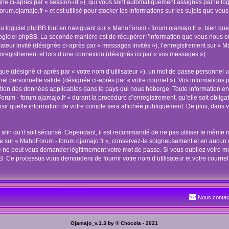
ésigné ci-après par « session-id »), qui vous sont automatiquement assignés par le l
um.ojamajo.fr » et est utilisé pour stocker les informations sur les sujets que vous 
logiciel phpBB tout en naviguant sur « MahoForum - forum.ojamajo.fr », bien que 
ogiciel phpBB. La seconde manière est de récupérer l’information que vous nous env
isateur invité (désignée ci-après par « messages invités »), l’enregistrement sur « 
registrement et lors d’une connexion (désignés ici par « vos messages »).
ue (désigné ci-après par « votre nom d’utilisateur »), un mot de passe personnel ut
riel personnelle valide (désignée ci-après par « votre courriel »). Vos information
ection des données applicables dans le pays qui nous héberge. Toute information en-
orum - forum.ojamajo.fr » durant la procédure d’enregistrement, qu’elle soit obliga
sir quelle information de votre compte sera affichée publiquement. De plus, dans vo
fin qu’il soit sécurisé. Cependant, il est recommandé de ne pas utiliser le même mo
te sur « MahoForum - forum.ojamajo.fr », conservez-le soigneusement et en aucun
e ne peut vous demander légitimement votre mot de passe. Si vous oubliez votre mot 
B. Ce processus vous demandera de fournir votre nom d’utilisateur et votre courrie
Nous contac
Ojamajo_v.1.3 by © Chocola - 2021