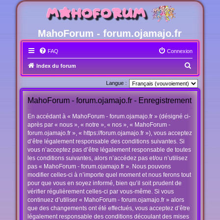
MahoForum - forum.ojamajo.fr
FAQ
Connexion
R
Index du forum
e
Langue :
c
MahoForum - forum.ojamajo.fr - Enregistrement
h
e
En accédant à « MahoForum - forum.ojamajo.fr » (désigné ci-
après par « nous », « notre », « nos », « MahoForum -
r
forum.ojamajo.fr », « https://forum.ojamajo.fr »), vous acceptez
c
d’être légalement responsable des conditions suivantes. Si
h
vous n’acceptez pas d’être légalement responsable de toutes
les conditions suivantes, alors n’accédez pas et/ou n’utilisez
e
pas « MahoForum - forum.ojamajo.fr ». Nous pouvons
r
modifier celles-ci à n’importe quel moment et nous ferons tout
pour que vous en soyez informé, bien qu’il soit prudent de
vérifier régulièrement celles-ci par vous-même. Si vous
continuez d’utiliser « MahoForum - forum.ojamajo.fr » alors
que des changements ont été effectués, vous acceptez d’être
légalement responsable des conditions découlant des mises