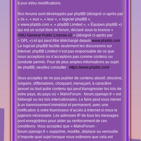
à jour et/ou modifications.
Nos forums sont développés par phpBB (désigné ci-après par
« ils », « eux », « leur », « logiciel phpBB »,
« www.phpbb.com », « phpBB Limited », « Équipes phpBB »)
qui est un script libre de forum, déclaré sous la licence «
GNU General Public License v2
» (désigné ci-après par
« GPL ») et qui peut être téléchargé depuis
www.phpbb.com
.
Le logiciel phpBB facilite seulement les discussions sur
Internet. phpBB Limited n’est pas responsable de ce que
nous acceptons ou n’acceptons pas comme contenu ou
conduite permis. Pour de plus amples informations au sujet
de phpBB, veuillez consulter :
https://www.phpbb.com/
.
Vous acceptez de ne pas publier de contenu abusif, obscène,
vulgaire, diffamatoire, choquant, menaçant, à caractère
sexuel ou tout autre contenu qui peut transgresser les lois de
votre pays, du pays où « MahoForum - forum.ojamajo.fr » est
hébergé ou les lois internationales. Le faire peut vous mener
à un bannissement immédiat et permanent, avec une
notification à votre fournisseur d’accès à Internet si nous le
jugeons nécessaire. Les adresses IP de tous les messages
sont enregistrées pour aider au renforcement de ces
conditions. Vous acceptez que « MahoForum -
forum.ojamajo.fr » supprime, modifie, déplace ou verrouille
n’importe quel sujet lorsque nous estimons que cela est