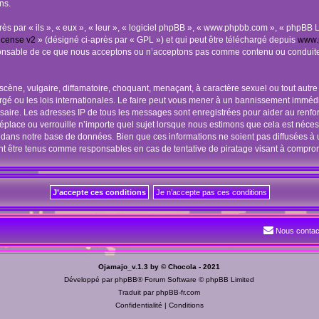
ns.
 par « ils », « eux », « leur », « logiciel phpBB », « www.phpbb.com », « phpBB Li
icense v2
» (désigné ci-après par « GPL ») et qui peut être téléchargé depuis
www.
sponsable de ce que nous acceptons ou n’acceptons pas comme contenu ou conduite
cène, vulgaire, diffamatoire, choquant, menaçant, à caractère sexuel ou tout autre 
é ou les lois internationales. Le faire peut vous mener à un bannissement immédia
essaire. Les adresses IP de tous les messages sont enregistrées pour aider au renf
éplace ou verrouille n’importe quel sujet lorsque nous estimons que cela est néce
 dans notre base de données. Bien que ces informations ne soient pas diffusées à u
nt être tenus comme responsables en cas de tentative de piratage visant à compro
Nous contac
Ojamajo_v.1.3 by © Chocola - 2021
Développé par
phpBB
® Forum Software © phpBB Limited
Traduit par
phpBB-fr.com
Confidentialité
|
Conditions