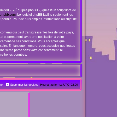
mited », « Équipes phpBB ») qui est un script libre de
phpbb.com
. Le logiciel phpBB facilite seulement les
 permis. Pour de plus amples informations au sujet de
contenu qui peut transgresser les lois de votre pays,
t et permanent, avec une notification à votre
orcement de ces conditions. Vous acceptez que
ssaire. En tant que membre, vous acceptez que toutes
ne tierce partie sans votre consentement, ni
mettre les données.
ter
Supprimer les cookies
Heures au format
UTC+02:00