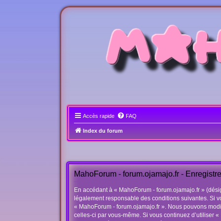
Accès rapide
FAQ
Index du forum
MahoForum - forum.ojamajo.fr - Enregistr
En accédant à « MahoForum - forum.ojamajo.fr » (désigné
légalement responsable des conditions suivantes. Si vo
« MahoForum - forum.ojamajo.fr ». Nous pouvons modifie
celles-ci par vous-même. Si vous continuez d’utiliser