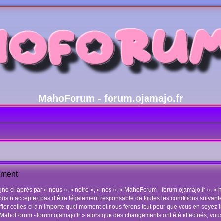
MahoForum - forum.ojamajo.fr
ement
 ci-après par « nous », « notre », « nos », « MahoForum - forum.ojamajo.fr », « ht
us n’acceptez pas d’être légalement responsable de toutes les conditions suivantes
r celles-ci à n’importe quel moment et nous ferons tout pour que vous en soyez inf
 « MahoForum - forum.ojamajo.fr » alors que des changements ont été effectués, vo