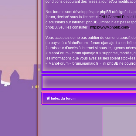
conditions découlant des mises à jour et/ou modificatio
Nos forums sont développés par phpBB (désigné ci-après
forum, déclaré sous la licence «
GNU General Public L
discussions sur Internet. phpBB Limited n’est pas re
phpBB, veuillez consulter :
https://www.phpbb.com/
.
Vous acceptez de ne pas publier de contenu abusif, obs
du pays où « MahoForum - forum.ojamajo.fr » est héberg
fournisseur d’accès à Internet si nous le jugeons néc
« MahoForum - forum.ojamajo.fr » supprime, modifie, d
les informations que vous avez saisies soient stockées
« MahoForum - forum.ojamajo.fr », ni phpBB ne pourro
Index du forum