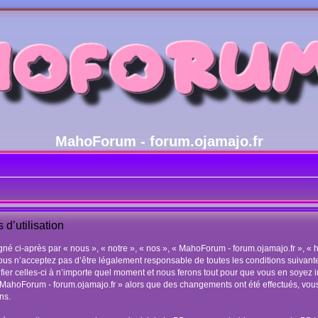
MahoForum - forum.ojamajo.fr
d’utilisation
 ci-après par « nous », « notre », « nos », « MahoForum - forum.ojamajo.fr », « ht
us n’acceptez pas d’être légalement responsable de toutes les conditions suivantes
r celles-ci à n’importe quel moment et nous ferons tout pour que vous en soyez inf
 « MahoForum - forum.ojamajo.fr » alors que des changements ont été effectués, vo
ns.