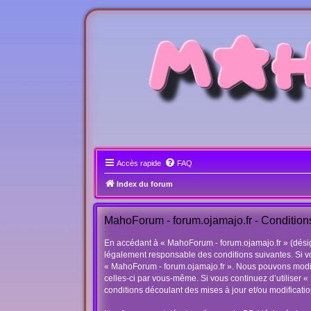
Accès rapide
FAQ
Index du forum
MahoForum - forum.ojamajo.fr - Conditions 
En accédant à « MahoForum - forum.ojamajo.fr » (désigné
légalement responsable des conditions suivantes. Si vo
« MahoForum - forum.ojamajo.fr ». Nous pouvons modifie
celles-ci par vous-même. Si vous continuez d’utiliser
conditions découlant des mises à jour et/ou modificatio