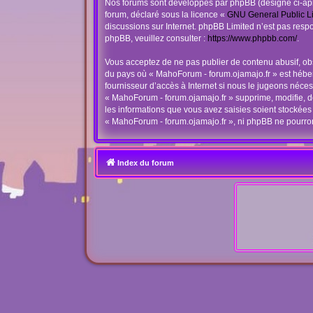
Nos forums sont développés par phpBB (désigné ci-après
forum, déclaré sous la licence «
GNU General Public L
discussions sur Internet. phpBB Limited n’est pas re
phpBB, veuillez consulter :
https://www.phpbb.com/
.
Vous acceptez de ne pas publier de contenu abusif, obs
du pays où « MahoForum - forum.ojamajo.fr » est héberg
fournisseur d’accès à Internet si nous le jugeons néc
« MahoForum - forum.ojamajo.fr » supprime, modifie, d
les informations que vous avez saisies soient stockées
« MahoForum - forum.ojamajo.fr », ni phpBB ne pourro
Index du forum