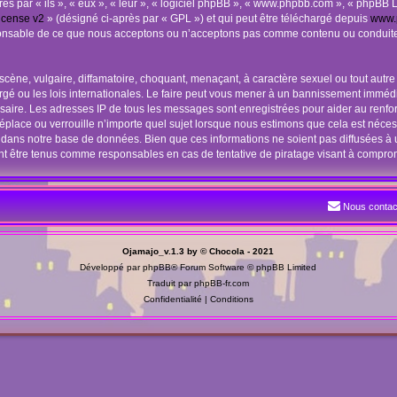
 par « ils », « eux », « leur », « logiciel phpBB », « www.phpbb.com », « phpBB Li
icense v2
» (désigné ci-après par « GPL ») et qui peut être téléchargé depuis
www.
sponsable de ce que nous acceptons ou n’acceptons pas comme contenu ou conduite
cène, vulgaire, diffamatoire, choquant, menaçant, à caractère sexuel ou tout autre 
é ou les lois internationales. Le faire peut vous mener à un bannissement immédia
essaire. Les adresses IP de tous les messages sont enregistrées pour aider au renf
éplace ou verrouille n’importe quel sujet lorsque nous estimons que cela est néce
 dans notre base de données. Bien que ces informations ne soient pas diffusées à u
nt être tenus comme responsables en cas de tentative de piratage visant à compro
Nous contac
Ojamajo_v.1.3 by © Chocola - 2021
Développé par
phpBB
® Forum Software © phpBB Limited
Traduit par
phpBB-fr.com
Confidentialité
|
Conditions