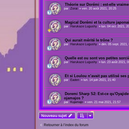
Théorie sur Dorémi : est-elle vraime
par
Zorai
»
ven. 20 août 2021, 20:25
Magical Dorémi et la culture japona
par
Harukaze Lugushy
»
lun. 04 oct. 2021, 2
Qui aurait mérité le trône ?
par
Harukaze Lugushy
»
dim. 05 sept. 2021,
Quelle est ou sont vos petites sorci
par
Harukaze Lugushy
»
lun. 23 août 2021, 
Et si Loulou n’avait pas utilisé ses 
par
Eaden
»
lun. 14 juin 2021, 21:40
Doremi Sharp S2: Est-ce qu'Oyajide 
ojamajos ?
par
Kujamajo
»
ven. 21 mai 2021, 21:57
Nouveau sujet
Retourner à l’index du forum