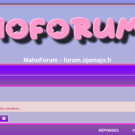
MahoForum - forum.ojamajo.fr
t les membres.
echercher
Recherche avancée
RÉPONSES
V