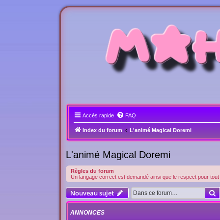
Accès rapide
FAQ
Index du forum
L'animé Magical Doremi
L'animé Magical Doremi
Règles du forum
Un langage correct est demandé ainsi que le respect pour tou
R
Nouveau sujet
ANNONCES