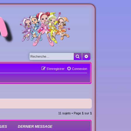
Rechercher
Recherche avancée
S’enregistrer
Connexion
11 sujets • Page
1
sur
1
UES
DERNIER MESSAGE