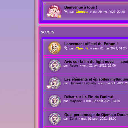
Bienvenue à tous !
par
Chocola
»
jeu. 29 avr. 2021, 22:50
SUJETS
Lancement officiel du Forum !
par
Chocola
»
sam. 01 mai 2021, 01:25
Avis sur la fin du light novel —-sp
par
Azure
»
ven. 22 avr. 2022, 22:06
Les éléments et épisodes mythiques
par
Harukaze Lugushy
»
jeu. 14 oct. 2021, 2
Débat sur La Fin de l'animé
par
MajoKev
»
dim. 22 août 2021, 13:40
Quel personnage de Ojamajo Doremi
par
Zorai
»
mer. 01 sept. 2021, 15:00