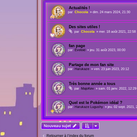
Actualités !
par
Chocola
»
dim. 24 mars 2024, 21:30
Des sites utiles !
par
Chocola
»
mer. 18 août 2021, 22:58
fan page
par
Eveloid
»
jeu. 31 août 2023, 00:00
Partage de mon fan site
par
Harukaze
»
ven. 23 juin 2023, 20:12
Très bonne année a tous
par
MajoKev
»
sam. 01 janv. 2022, 12:29
Quel est le Pokémon idéal ?
par
Harukaze Lugushy
»
jeu. 02 sept. 2021, 
Nouveau sujet
Retourner à l’index du forum