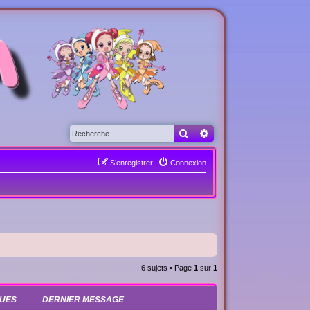
Rechercher
Recherche avancée
S’enregistrer
Connexion
6 sujets • Page
1
sur
1
UES
DERNIER MESSAGE