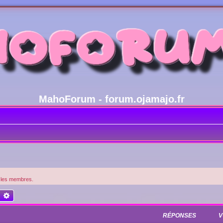
MahoForum - forum.ojamajo.fr
t les membres.
echercher
Recherche avancée
RÉPONSES
V