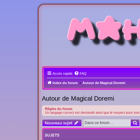
Accès rapide
FAQ
Index du forum
Autour de Magical Doremi
Autour de Magical Doremi
Règles du forum
Un langage correct est demandé ainsi que le respect pour tou
R
Nouveau sujet
SUJETS