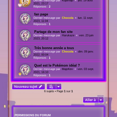
Dernier message par
Kujamajo
«
jeu. 19 août
2021, 23:17
Réponses :
2
fan page
Dernier message par
Chocola
«
lun. 11 sept.
2023, 11:04
Réponses :
1
Partage de mon fan site
Dernier message par
Harukaze
«
ven. 23 juin
2023, 20:12
Très bonne année a tous
Dernier message par
Chocola
«
dim. 09 janv.
2022, 00:04
Réponses :
1
Quel est le Pokémon idéal ?
Dernier message par
MajoKev
«
ven. 03 sept.
2021, 16:10
Réponses :
1
Nouveau sujet
6 sujets • Page
1
sur
1
Aller à
PERMISSIONS DU FORUM