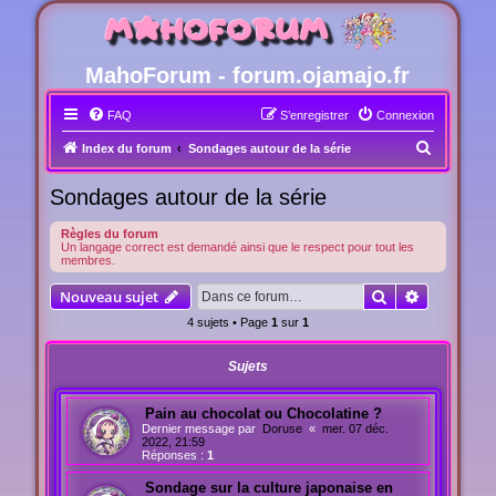
MahoForum - forum.ojamajo.fr
FAQ
S’enregistrer
Connexion
R
Index du forum
Sondages autour de la série
e
Sondages autour de la série
c
h
Règles du forum
Un langage correct est demandé ainsi que le respect pour tout les
e
membres.
r
Rechercher
Recherche
Nouveau sujet
c
4 sujets • Page
1
sur
1
h
e
Sujets
r
Pain au chocolat ou Chocolatine ?
Dernier message par
Doruse
«
mer. 07 déc.
2022, 21:59
Réponses :
1
Sondage sur la culture japonaise en