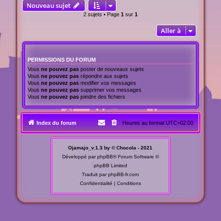
Nouveau sujet
2 sujets • Page
1
sur
1
Aller à
PERMISSIONS DU FORUM
Vous
ne pouvez pas
poster de nouveaux sujets
Vous
ne pouvez pas
répondre aux sujets
Vous
ne pouvez pas
modifier vos messages
Vous
ne pouvez pas
supprimer vos messages
Vous
ne pouvez pas
joindre des fichiers
Index du forum
Heures au format
UTC+02:00
Ojamajo_v.1.3 by © Chocola - 2021
Développé par
phpBB
® Forum Software ©
phpBB Limited
Traduit par
phpBB-fr.com
Confidentialité
|
Conditions