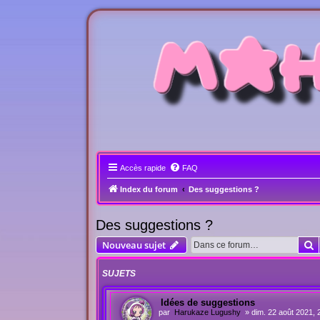
Accès rapide
FAQ
Index du forum
Des suggestions ?
Des suggestions ?
R
Nouveau sujet
SUJETS
Idées de suggestions
par
Harukaze Lugushy
»
dim. 22 août 2021, 