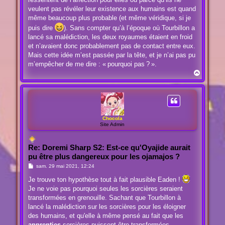
veulent pas révéler leur existence aux humains est quand
même beaucoup plus probable (et même véridique, si je
puis dire
). Sans compter qu’à l’époque où Tourbillon a
lancé sa malédiction, les deux royaumes étaient en froid
et n’avaient donc probablement pas de contact entre eux.
Mais cette idée m’est passée par la tête, et je n’ai pas pu
m’empêcher de me dire : « pourquoi pas ? ».
H
a
u
t
Chocola
Site Admin
Re: Doremi Sharp S2: Est-ce qu'Oyajide aurait
pu être plus dangereux pour les ojamajos ?
M
sam. 29 mai 2021, 12:24
e
s
Je trouve ton hypothèse tout à fait plausible Eaden !
s
Je ne voie pas pourquoi seules les sorcières seraient
a
g
transformées en grenouille. Sachant que Tourbillon à
e
lancé la malédiction sur les sorcières pour les éloigner
des humains, et qu'elle à même pensé au fait que les
apprenties
sorcières puissent être transformées