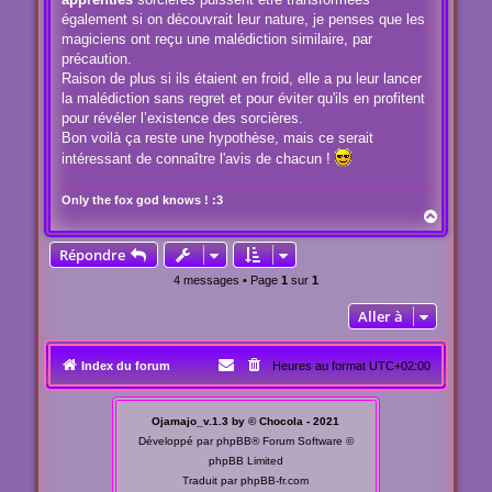
également si on découvrait leur nature, je penses que les
magiciens ont reçu une malédiction similaire, par
précaution.
Raison de plus si ils étaient en froid, elle a pu leur lancer
la malédiction sans regret et pour éviter qu'ils en profitent
pour révéler l’existence des sorcières.
Bon voilà ça reste une hypothèse, mais ce serait
intéressant de connaître l'avis de chacun !
Only the fox god knows ! :3
H
a
u
Répondre
t
4 messages • Page
1
sur
1
Aller à
Index du forum
Heures au format
UTC+02:00
Ojamajo_v.1.3 by © Chocola - 2021
Développé par
phpBB
® Forum Software ©
phpBB Limited
Traduit par
phpBB-fr.com