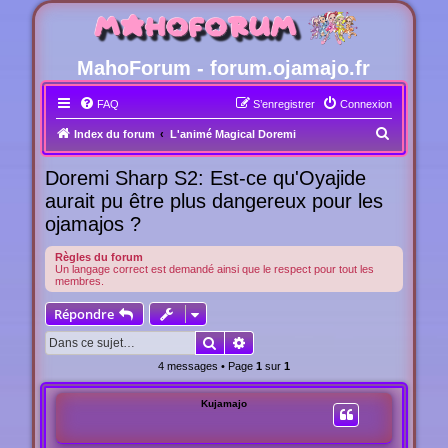
MahoForum - forum.ojamajo.fr
FAQ
S’enregistrer
Connexion
R
Index du forum
L'animé Magical Doremi
e
Doremi Sharp S2: Est-ce qu'Oyajide
c
aurait pu être plus dangereux pour les
h
ojamajos ?
e
r
Règles du forum
Un langage correct est demandé ainsi que le respect pour tout les
c
membres.
h
Répondre
e
Rechercher
Recherche avancée
r
4 messages • Page
1
sur
1
Kujamajo