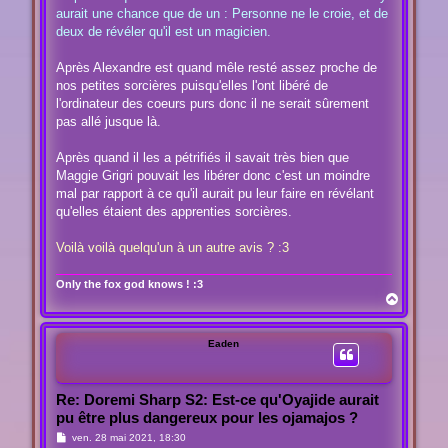
s
aurait une chance que de un : Personne ne le croie, et de
a
g
deux de révéler qu'il est un magicien.
e
Après Alexandre est quand mêle resté assez proche de
nos petites sorcières puisqu'elles l'ont libéré de
l'ordinateur des coeurs purs donc il ne serait sûrement
pas allé jusque là.
Après quand il les a pétrifiés il savait très bien que
Maggie Grigri pouvait les libérer donc c'est un moindre
mal par rapport à ce qu'il aurait pu leur faire en révélant
qu'elles étaient des apprenties sorcières.
Voilà voilà quelqu'un à un autre avis ? :3
Only the fox god knows ! :3
H
a
u
t
Eaden
Re: Doremi Sharp S2: Est-ce qu'Oyajide aurait
pu être plus dangereux pour les ojamajos ?
M
ven. 28 mai 2021, 18:30