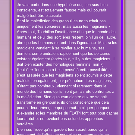
e
s
Je vais partir dans une hypothèse qui, j’en suis bien
s
consciente, est totalement fausse mais qui pourrait
a
g
malgré tout être plausible.
e
Et si la malédiction des grenouilles ne touchait pas
uniquement les sorcières, mais aussi les magiciens ?
Après tout, Tourbillon l’avait lancé afin que le monde des
humains et celui des sorcières restent loin l’un de l’autre,
afin que les humains restent dans l’ignorance. Mais si les
magiciens venaient à se révéler aux humains, ses
derniers comprendraient rapidement que les sorcières
existent également (après tout, s’il y a des magiciens, il
doit bien exister des homologues féminins, non ?).
Peut-être Tourbillon a-t-elle pensé à cette possibilité et
s’est assurée que les magiciens soient soumis à cette
malédiction également, par précaution. Les magiciens,
n’étant pas nombreux, viennent si rarement dans le
monde des humains qu’ils n’ont jamais été confrontés à
la malédiction. Bien qu’aucun d’entre eux ne se soit
transformé en grenouille, ils ont conscience que cela
pourrait leur arriver, ce qui pourrait expliquer pourquoi
Alexandre et les membres du FLAT4 font tout pour cacher
leur statut et ne révèlent pas celui des apprenties
sorcières.
Bien sûr, l’idée qu’ils gardent leur secret parce qu’ils
ressentent de l’affection pour elles ou parce qu’ils ne