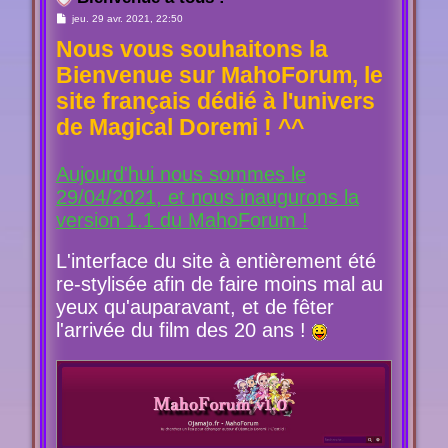
M
jeu. 29 avr. 2021, 22:50
e
Nous vous souhaitons la
s
s
a
Bienvenue sur MahoForum, le
g
e
site français dédié à l'univers
de Magical Doremi ! ^^
Aujourd'hui nous sommes le
29/04/2021, et nous inaugurons la
version 1.1 du MahoForum !
L'interface du site à entièrement été
re-stylisée afin de faire moins mal au
yeux qu'auparavant, et de fêter
l'arrivée du film des 20 ans !