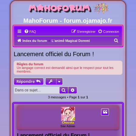
MahoForum - forum.ojamajo.fr
FAQ
S’enregistrer
Connexion
R
Index du forum
L'animé Magical Doremi
e
Lancement officiel du Forum !
c
h
Règles du forum
Un langage correct est demandé ainsi que le respect pour tout les
e
membres.
r
Répondre
c
Rechercher
Recherche avancée
h
3 messages • Page
1
sur
1
e
r
Chocola
Site Admin
Lancement officiel du Forum !