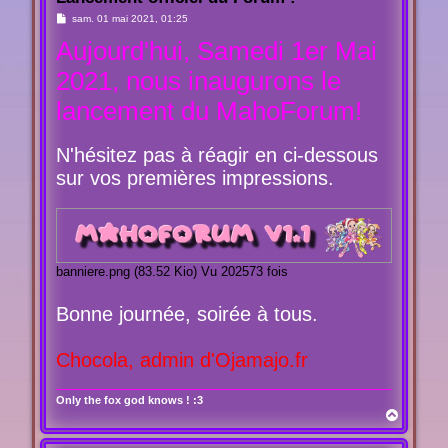
M
sam. 01 mai 2021, 01:25
e
Aujourd'hui, Samedi 1er Mai
s
s
a
2021, nous inaugurons le
g
e
lancement du MahoForum!
N'hésitez pas à réagir en ci-dessous
sur vos premières impressions.
banniere.png (83.52 Kio) Vu 202573 fois
Bonne journée, soirée à tous.
Chocola, admin d'Ojamajo.fr
Only the fox god knows ! :3
H
a
u