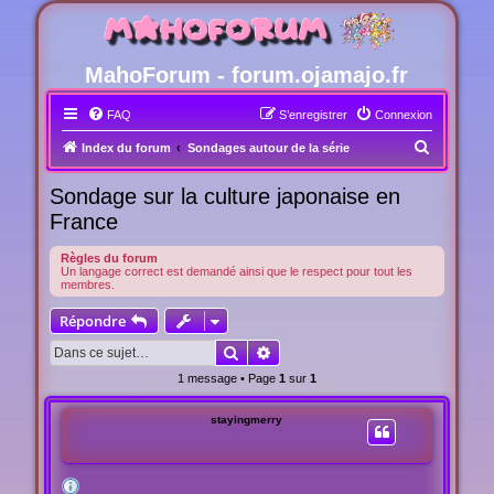
MahoForum - forum.ojamajo.fr
FAQ
S’enregistrer
Connexion
R
Index du forum
Sondages autour de la série
e
Sondage sur la culture japonaise en
c
France
h
e
Règles du forum
Un langage correct est demandé ainsi que le respect pour tout les
r
membres.
c
Répondre
h
Rechercher
Recherche avancée
e
1 message • Page
1
sur
1
r
stayingmerry