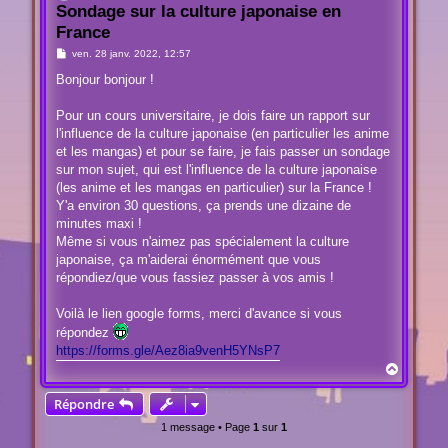
Sondage sur la culture japonaise en
France
M
ven. 28 janv. 2022, 12:57
e
s
Bonjour bonjour !
s
a
g
Pour un cours universitaire, je dois faire un rapport sur
e
l'influence de la culture japonaise (en particulier les anime
et les mangas) et pour se faire, je fais passer un sondage
sur mon sujet, qui est l'influence de la culture japonaise
(les anime et les mangas en particulier) sur la France !
Y'a environ 30 questions, ça prends une dizaine de
minutes maxi !
Même si vous n'aimez pas spécialement la culture
japonaise, ça m'aiderai énormément que vous
répondiez/que vous fassiez passer à vos amis !
Voilà le lien google forms, merci d'avance si vous
répondez
https://forms.gle/Aez8ia9venH5YNsP7
H
a
u
Répondre
t
1 message • Page
1
sur
1